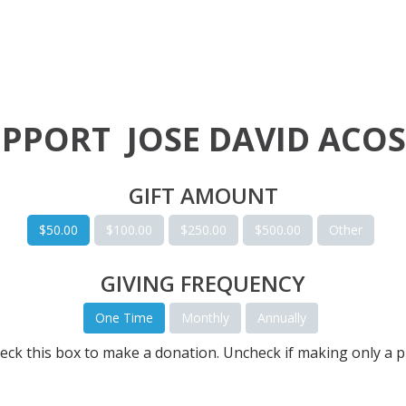
UPPORT
JOSE DAVID ACO
GIFT AMOUNT
$50.00
$100.00
$250.00
$500.00
Other
GIVING FREQUENCY
One Time
Monthly
Annually
eck this box to make a donation. Uncheck if making only a p