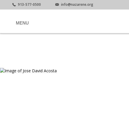
913-577-0500
info@nazarene.org
MENU