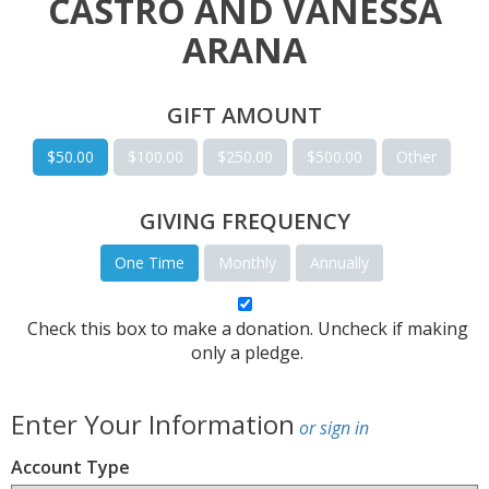
CASTRO AND VANESSA
ARANA
GIFT AMOUNT
$50.00
$100.00
$250.00
$500.00
Other
GIVING FREQUENCY
One Time
Monthly
Annually
Check this box to make a donation. Uncheck if making
only a pledge.
Enter Your Information
or sign in
Account Type