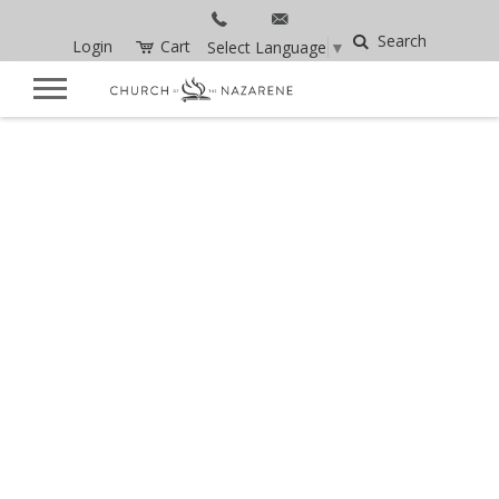
Search
Login
Cart
Select Language
▼