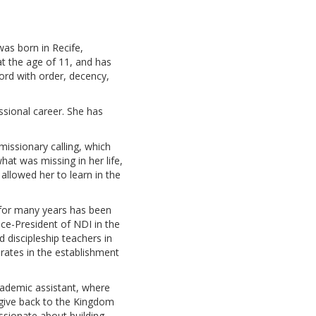
as born in Recife,
at the age of 11, and has
Lord with order, decency,
sional career. She has
missionary calling, which
at was missing in her life,
allowed her to learn in the
d for many years has been
ice-President of NDI in the
 discipleship teachers in
orates in the establishment
cademic assistant, where
 give back to the Kingdom
assionate about building