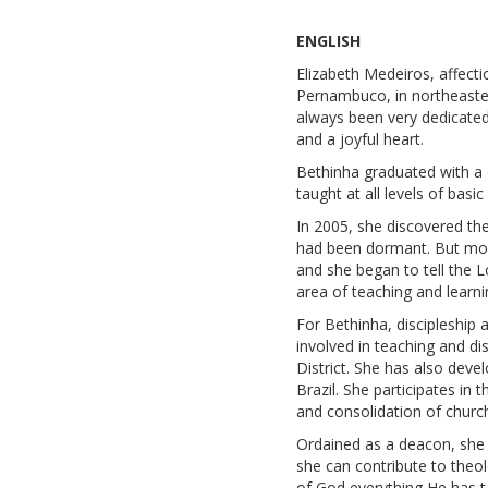
ENGLISH
Elizabeth Medeiros, affect
Pernambuco, in northeastern
always been very dedicated 
and a joyful heart.
Bethinha graduated with a 
taught at all levels of bas
In 2005, she discovered the
had been dormant. But more
and she began to tell the L
area of teaching and learni
For Bethinha, discipleship 
involved in teaching and di
District. She has also dev
Brazil. She participates in
and consolidation of churc
Ordained as a deacon, she 
she can contribute to theo
of God everything He has ta