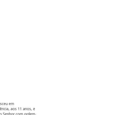
asceu em
ência, aos 11 anos, e
r ao Senhor com ordem,