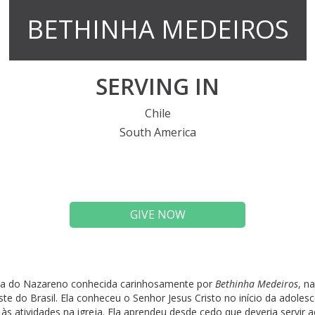
BETHINHA MEDEIROS
SERVING IN
Chile
South America
GIVE NOW
eja do Nazareno conhecida carinhosamente por
Bethinha Medeiros
, n
e do Brasil. Ela conheceu o Senhor Jesus Cristo no início da adolesc
às atividades na igreja. Ela aprendeu desde cedo que deveria servi