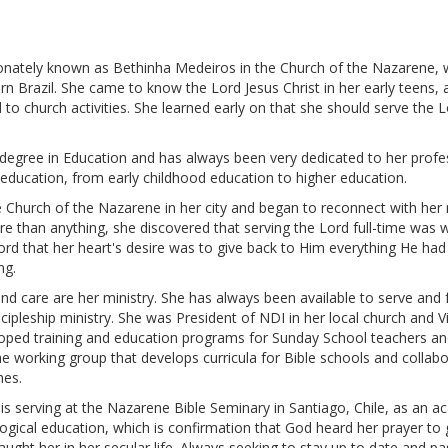
ionately known as Bethinha Medeiros in the Church of the Nazarene, w
 Brazil. She came to know the Lord Jesus Christ in her early teens, 
to church activities. She learned early on that she should serve the 
degree in Education and has always been very dedicated to her profes
ic education, from early childhood education to higher education.
 Church of the Nazarene in her city and began to reconnect with her 
 than anything, she discovered that serving the Lord full-time was wh
ord that her heart's desire was to give back to Him everything He had 
ng.
and care are her ministry. She has always been available to serve an
scipleship ministry. She was President of NDI in her local church and V
eloped training and education programs for Sunday School teachers and
 the working group that develops curricula for Bible schools and collab
hes.
is serving at the Nazarene Bible Seminary in Santiago, Chile, as an a
logical education, which is confirmation that God heard her prayer to
ught her in her secular life. Always seeking to stay up to date and p