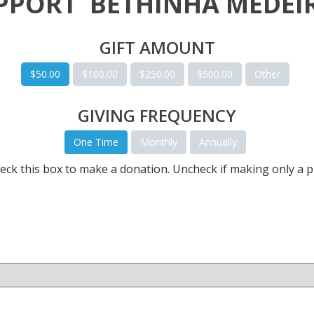
PPORT
BETHINHA MEDEI
GIFT AMOUNT
$50.00
$100.00
$250.00
$500.00
Other
GIVING FREQUENCY
One Time
Monthly
Annually
eck this box to make a donation. Uncheck if making only a p