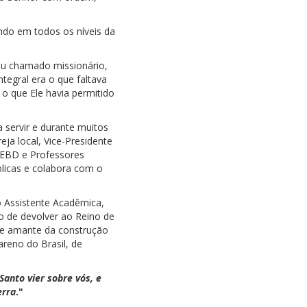
ndo em todos os níveis da
eu chamado missionário,
tegral era o que faltava
o que Ele havia permitido
a servir e durante muitos
eja local, Vice-Presidente
 EBD e Professores
íblicas e colabora com o
o Assistente Acadêmica,
o de devolver ao Reino de
a e amante da construção
reno do Brasil, de
anto vier sobre vós, e
erra
."