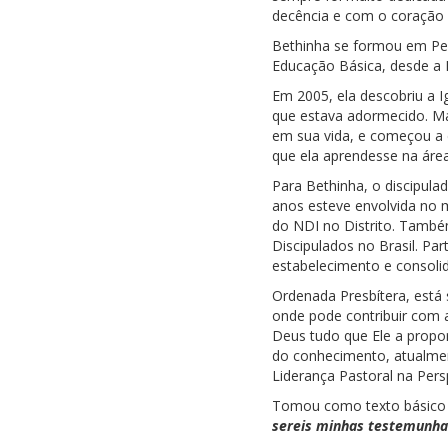
decência e com o coração 
Bethinha se formou em Peda
Educação Básica, desde a E
Em 2005, ela descobriu a 
que estava adormecido. Mas
em sua vida, e começou a d
que ela aprendesse na áre
Para Bethinha, o discipulad
anos esteve envolvida no mi
do NDI no Distrito. Tamb
Discipulados no Brasil. Par
estabelecimento e consolid
Ordenada Presbítera, está
onde pode contribuir com 
Deus tudo que Ele a propo
do conhecimento, atualmen
Liderança Pastoral na Pers
Tomou como texto básico d
sereis minhas testemunhas