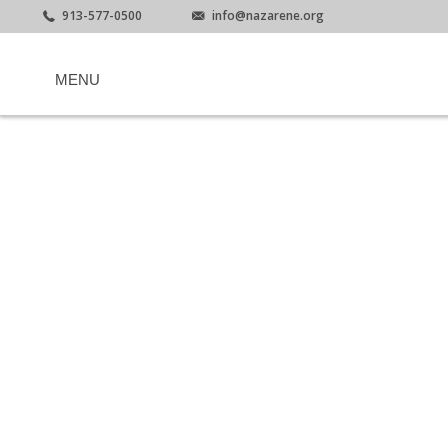
913-577-0500
info@nazarene.org
MENU