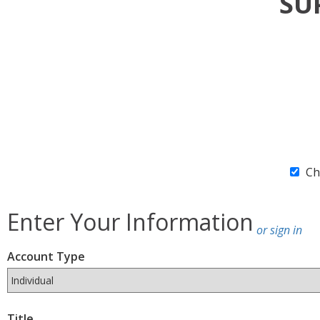
SU
Ch
Enter Your Information
or sign in
Account Type
Title