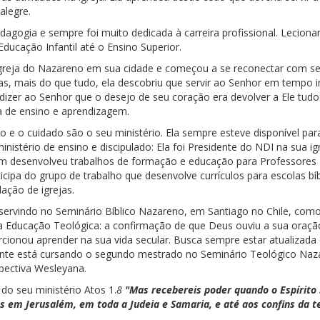
alegre.
gogia e sempre foi muito dedicada à carreira profissional. Leciona
ducação Infantil até o Ensino Superior.
Igreja do Nazareno em sua cidade e começou a se reconectar com s
, mais do que tudo, ela descobriu que servir ao Senhor em tempo in
izer ao Senhor que o desejo de seu coração era devolver a Ele tudo 
a de ensino e aprendizagem.
o e o cuidado são o seu ministério. Ela sempre esteve disponível par
nistério de ensino e discipulado: Ela foi Presidente do NDI na sua igr
ém desenvolveu trabalhos de formação e educação para Professores
ticipa do grupo de trabalho que desenvolve currículos para escolas b
ação de igrejas.
 servindo no Seminário Bíblico Nazareno, em Santiago no Chile, com
a Educação Teológica: a confirmação de que Deus ouviu a sua oraçã
rcionou aprender na sua vida secular. Busca sempre estar atualizad
te está cursando o segundo mestrado no Seminário Teológico Naza
pectiva Wesleyana.
o seu ministério Atos 1.
8
"Mas recebereis poder quando o Espírito S
 em Jerusalém, em toda a Judeia e Samaria, e até aos confins da t